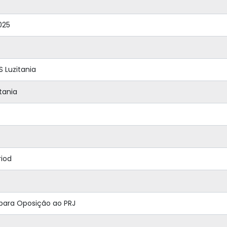
025
S Luzitania
tania
riod
 para Oposição ao PRJ